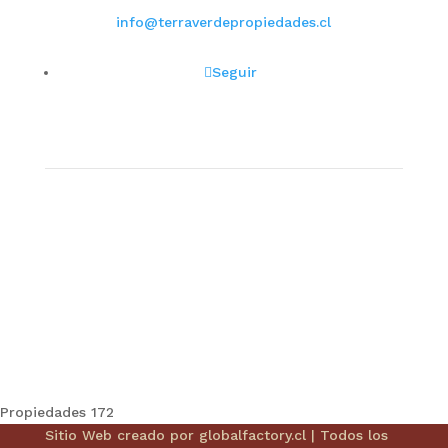
info@terraverdepropiedades.cl
síguenos
Seguir
Nuestra Dirección
Camino Santa Rosa Nº 510, Parcela Las Margaritas,
Lo Pinto, Lampa
Propiedades
172
Sitio Web creado por
globalfactory.cl
| Todos los