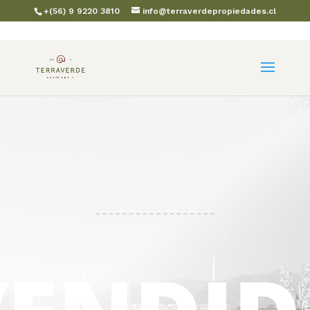
+(56) 9 9220 3810
info@terraverdepropiedades.cl
REF :
VALOR: U.F 2.500.-