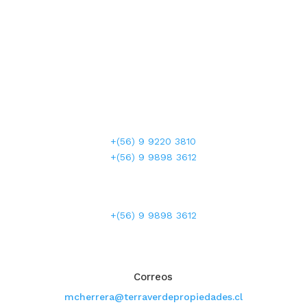
teléfonos
+(56) 2 2745 3665
+(56) 9 9220 3810
+(56) 9 9898 3612
WHATSAPP
+(56) 9 9898 3612
horario atención
LUN-VIE: 9:00 - 19:00 Hrs.
SAB Y DOM: 09:00 - 17:00 Hrs.
Correos
mcherrera@terraverdepropiedades.cl