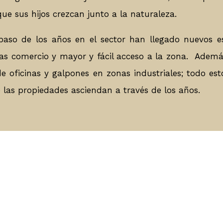
ue sus hijos crezcan junto a la naturaleza.
aso de los años en el sector han llegado nuevos e
as comercio y mayor y fácil acceso a la zona. Adem
 de oficinas y galpones en zonas industriales; todo es
e las propiedades asciendan a través de los años.
00 horas, los sábados de 9:00 a 17:00 horas y domingos previ
ctarse con nuestra Oficina para fijar día y hora y poder así v