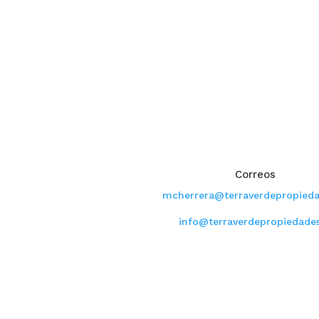
atención al cliente, pro
equipo, siendo cercano c
cada atención.
horario atención
Correos
LUN-VIE: 9:00 - 19:00 Hrs.
mcherrera@terraverdepropieda
B Y DOM: 09:00 - 17:00 Hrs.
info@terraverdepropiedades