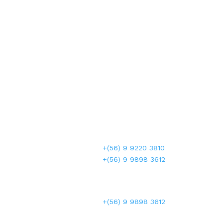
teléfonos
+(56) 2 2745 3665
+(56) 9 9220 3810
SA
+(56) 9 9898 3612
WHATSAPP
+(56) 9 9898 3612