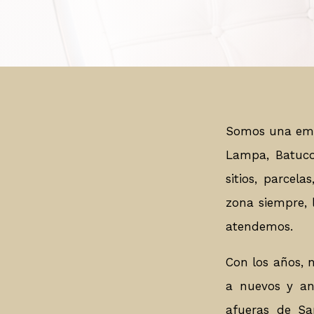
Corredores de
propiedades
Somos una empr
Lampa, Batuco,
sitios, parcel
zona siempre, 
atendemos.
Con los años, 
a nuevos y an
afueras de Sa