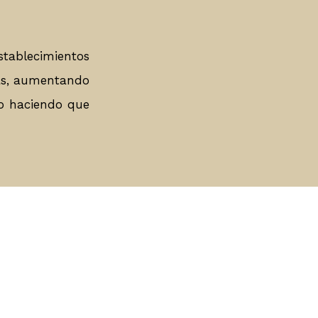
stablecimientos
ás, aumentando
to haciendo que
a coordinacion para visitas. Para una mejor
isitar los terrenos y casas que ofrecemos con