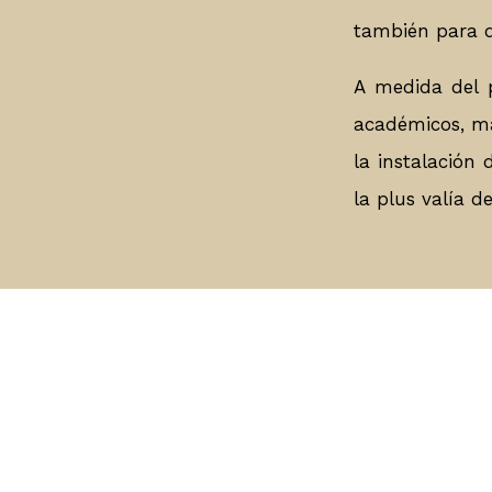
también para q
A medida del p
académicos, m
la instalación
la plus valía d
Atendemos de lunes a viernes de 9:00 a 19:
atención a nuestros clientes sugerimos conta
un vasto equipo de trabajo.