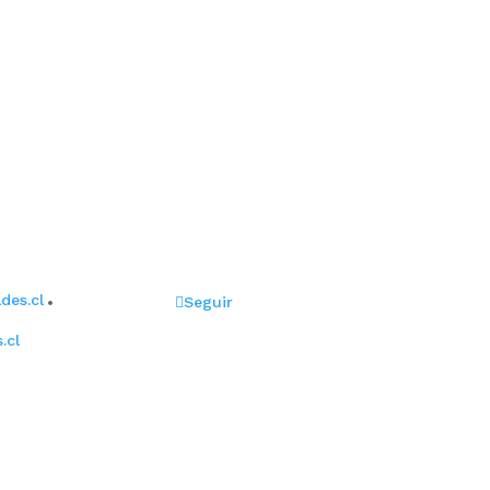
activo y con gran capacidad de trabajo en
on cada cliente entregándole confianza en
síguenos
des.cl
Seguir
.cl