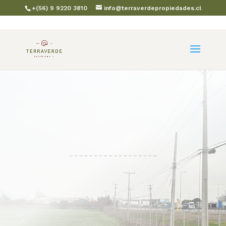
+(56) 9 9220 3810
info@terraverdepropiedades.cl
REF :