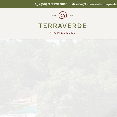
+(56) 9 9220 3810
info@terraverdepropieda
REF :