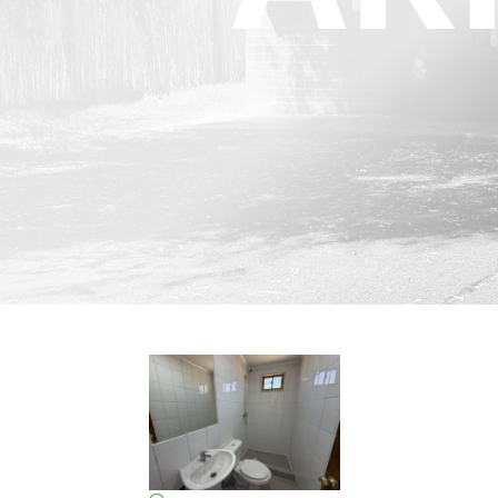
REF :
VALOR: $ 500.000.-
70 m² / 1.500 m²