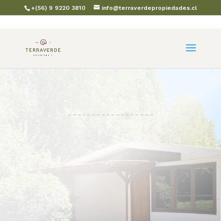
+(56) 9 9220 3810
info@terraverdepropiedades.cl
REF :
VALOR: $520.000