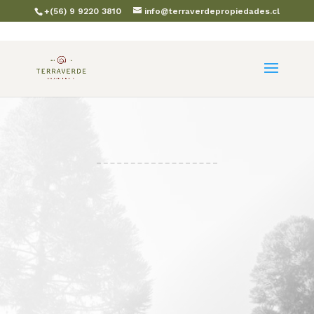
+(56) 9 9220 3810
info@terraverdepropiedades.cl
REF :