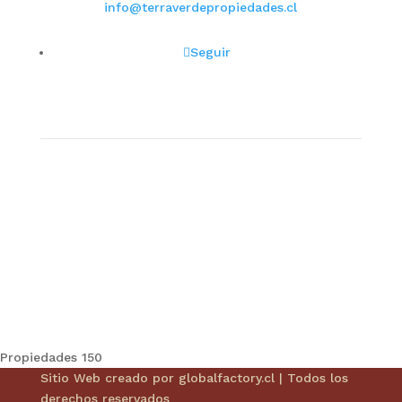
info@terraverdepropiedades.cl
síguenos
Seguir
Nuestra Dirección
Camino Santa Rosa Nº 510, Parcela Las Margaritas,
Lo Pinto, Lampa
Propiedades
150
Sitio Web creado por
globalfactory.cl
| Todos los
derechos reservados