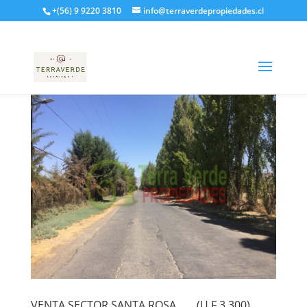
+(56) 9 9220 3810
info@terraverdepropiedades.cl
VENTA SECTOR SANTA ROSA…….(U.F 3.300)